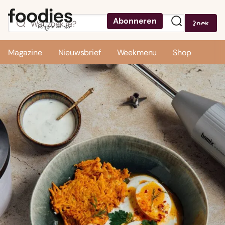
Abonneren
Zoek
Menu
Magazine
Nieuwsbrief
Weekmenu
Shop