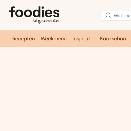
Recepten
Weekmenu
Inspiratie
Kookschool
Recepten
Weekmenu
Inspirati