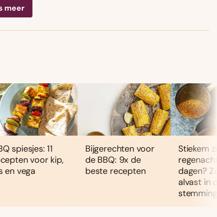
s meer
Q spiesjes: 11
Bijgerechten voor
Stiekem zi
ecepten voor kip,
de BBQ: 9x de
regenacht
is en vega
beste recepten
dagen? Zo
alvast in 
stemmin