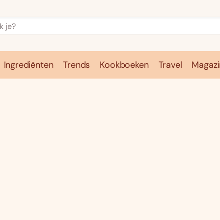
Ingrediënten
Trends
Kookboeken
Travel
Magazi
e
Kookschool
Ingrediënten
Trends
Kookboeken