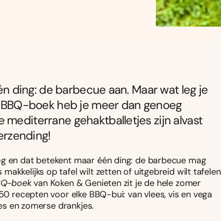
één ding: de barbecue aan. Maar wat leg je
ote BBQ-boek heb je meer dan genoeg
 mediterrane gehaktballetjes zijn alvast
verzending!
oog en dat betekent maar één ding: de barbecue mag
kkelijks op tafel wilt zetten of uitgebreid wilt tafelen
BQ-boek
van Koken & Genieten zit je de hele zomer
150 recepten voor elke BBQ-bui: van vlees, vis en vega
tjes en zomerse drankjes.