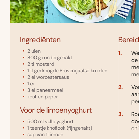
Ingrediënten
Bereid
2
uien
Wee
800
g
rundergehakt
de 
2
tl
mosterd
me
1
tl
gedroogde Provençaalse kruiden
me
2
el
worcestersaus
1
ei
Vor
3
el
paneermeel
aan
zout en peper
per
Voor de limoenyoghurt
Roe
do
500
ml
volle yoghurt
chi
1
teentje knoflook
(fijngehakt)
sap van 1 limoen