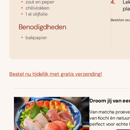
Le
zout en peper
chilivlokken
pl
1
el
olijfolie
Beeld en re
Benodigdheden
bakpapier
Bestel nu tijdelijk met gratis verzending!
Droom jij van ee
Van matcha proeven
van Kochi én natuurl
perfect voor echte 