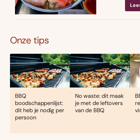
Lee
Onze tips
BBQ
No waste: dit maak
BB
boodschappenlijst:
je met de leftovers
r
dit heb je nodig per
van de BBQ
v
persoon