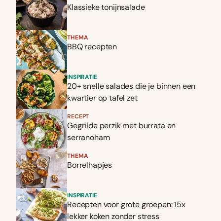
Klassieke tonijnsalade
THEMA
BBQ recepten
INSPIRATIE
20+ snelle salades die je binnen een
kwartier op tafel zet
RECEPT
Gegrilde perzik met burrata en
serranoham
THEMA
Borrelhapjes
INSPIRATIE
Recepten voor grote groepen: 15x
lekker koken zonder stress