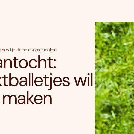
jes wil je de hele zomer maken
antocht:
alletjes wil
r maken