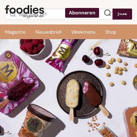
Abonneren
Zoek
Menu
Magazine
Nieuwsbrief
Weekmenu
Shop