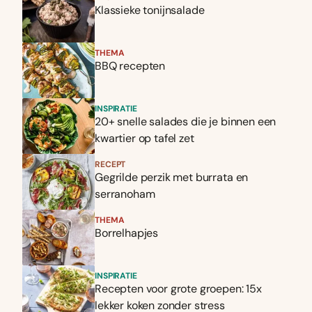
Klassieke tonijnsalade
THEMA
BBQ recepten
INSPIRATIE
20+ snelle salades die je binnen een
kwartier op tafel zet
RECEPT
Gegrilde perzik met burrata en
serranoham
THEMA
Borrelhapjes
INSPIRATIE
Recepten voor grote groepen: 15x
lekker koken zonder stress