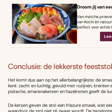
Droom jij van ee
Van matcha proeven
van Kochi én natuurl
perfect voor echte 
Lee
Conclusie: de lekkerste feeststo
Het komt dus aan op het allerbelangrijkste: de smaa
kent: zacht en luchtig, gevuld met rozijnen, krente
pistache, amarena­kersen en hazelnoten geeft de lux
De kersen geven de stol een friszure smaak, wat e
waardoor de stol niet té zwaar wordt. De hazelnote