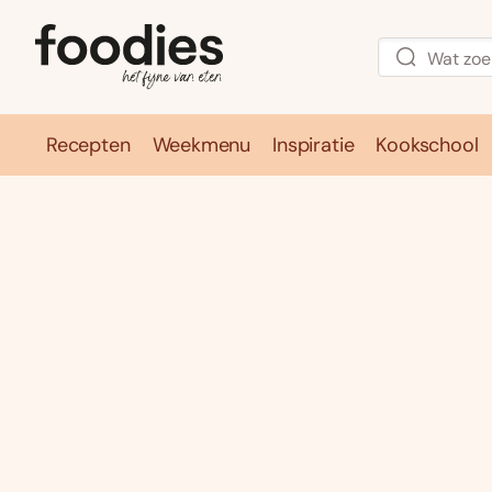
Recepten
Weekmenu
Inspiratie
Kookschool
Recepten
Weekmenu
Inspirati