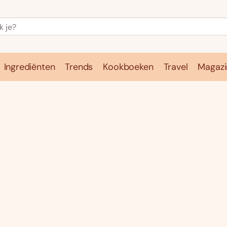
Ingrediënten
Trends
Kookboeken
Travel
Magazi
e
Kookschool
Ingrediënten
Trends
Kookboeken