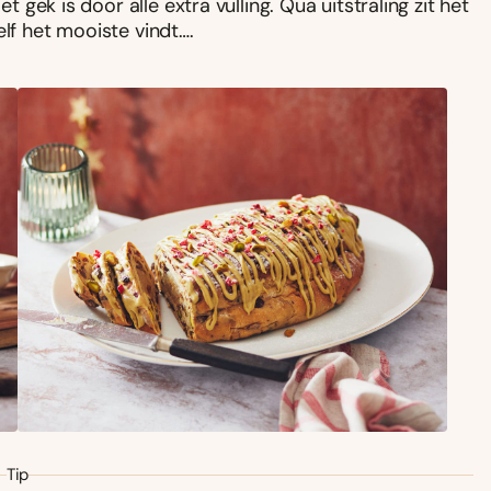
t gek is door alle extra vulling. Qua uitstraling zit het
elf het mooiste vindt….
Tip