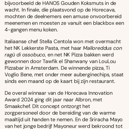
bijvoorbeeld de HANOS Gouden Koksmuts in de
wacht. In finale, die plaatsvond op de Horecava,
mochten de deelnemers een amuse onvoorbereid
meenemen en moesten ze vanuit een blackbox een
4-gangen menu koken.
Italiaanse chef Stella Centola won met overmacht
het NK Lekkerste Pasta, met haar
Malloreddus con
ragù di ossobuco,
en net NK Pizza bakken werd
gewonnen door Tawfik el Shanwany van LouLou
Pizzabar in Amsterdam. De winnende pizza, Ti
Voglio Bene, met onder meer auberginechips, staat
sinds een maand op de kaart bij zijn restaurant.
De overal winnaar van de Horecava Innovation
Award 2024 ging dit jaar naar Albron, met
Smaakchef. Dit concept ontzorgt het
zorgpersoneel door de bereiding van de warme
maaltijd uit handen te nemen. En de Sriracha Mayo
van het jonge bedrijf Mayoneur werd bekroond tot