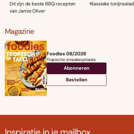
Dit zijn de beste BBQ recepten
Klassieke tonijnsala
van Jamie Oliver
Magazine
Foodies 08/2026
Tropische smaakexplosies
Abonneren
Bestellen
Inspiratie in je mailbox