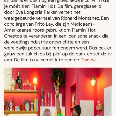
En dan is er ook nog een gloednieuwe culi-film die
je móét zien: Flamin’ Hot. De film, geregisseerd
door Eva Longoria Parker, vertelt het
waargebeurde verhaal van Richard Montanez. Een
conciërge van Frito Lay, die zijn Mexicaans-
Amerikaanse
roots
gebruikt om Flamin’ Hot
Cheetos te veranderen in een iconische snack die
de voedingsindustrie ontwrichtte en een
wereldwijd popcultuur femoneem werd. Dus pak er
gauw een zak chips bij, plof op de bank en zet de tv
aan. De film is nu namelijk te zien op
Disney+
.