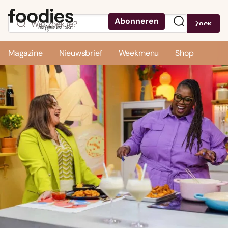
Abonneren
Zoek
Menu
Magazine
Nieuwsbrief
Weekmenu
Shop