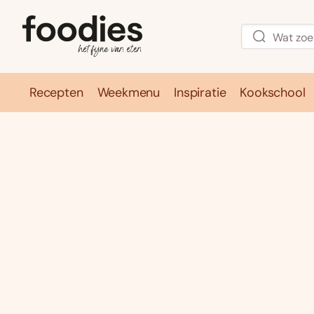
Recepten
Weekmenu
Inspiratie
Kookschool
Recepten
Weekmenu
Inspirati