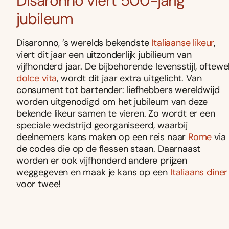
Disaronno viert 500-jarig
jubileum
Disaronno, ’s werelds bekendste
Italiaanse likeur
,
viert dit jaar een uitzonderlijk jubilieum van
vijfhonderd jaar. De bijbehorende levensstijl, oftewe
dolce vita
, wordt dit jaar extra uitgelicht. Van
consument tot bartender: liefhebbers wereldwijd
worden uitgenodigd om het jubileum van deze
bekende likeur samen te vieren. Zo wordt er een
speciale wedstrijd georganiseerd, waarbij
deelnemers kans maken op een reis naar
Rome
via
de codes die op de flessen staan. Daarnaast
worden er ook vijfhonderd andere prijzen
weggegeven en maak je kans op een
Italiaans diner
voor twee!