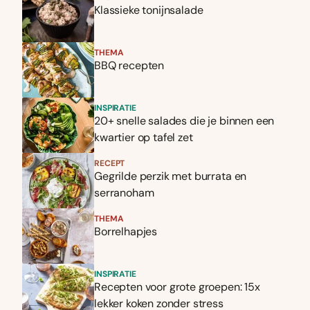
Klassieke tonijnsalade
THEMA
BBQ recepten
INSPIRATIE
20+ snelle salades die je binnen een
kwartier op tafel zet
RECEPT
Gegrilde perzik met burrata en
serranoham
THEMA
Borrelhapjes
INSPIRATIE
Recepten voor grote groepen: 15x
lekker koken zonder stress