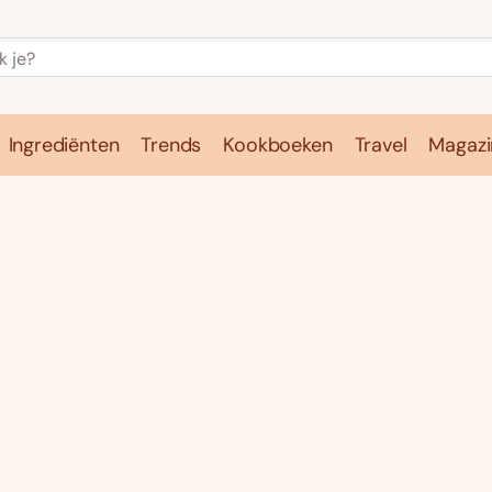
Ingrediënten
Trends
Kookboeken
Travel
Magazi
e
Kookschool
Ingrediënten
Trends
Kookboeken