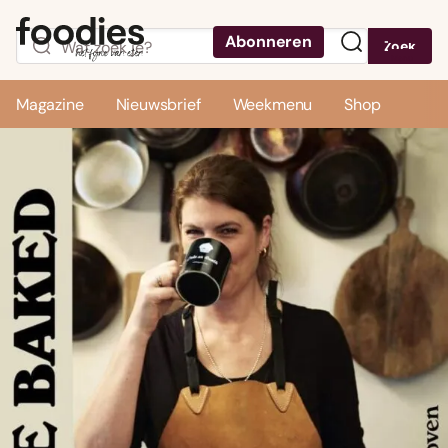
Abonneren
Zoek
Menu
Magazine
Nieuwsbrief
Weekmenu
Shop