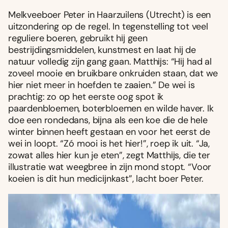
Melkveeboer Peter in Haarzuilens (Utrecht) is een
uitzondering op de regel. In tegenstelling tot veel
reguliere boeren, gebruikt hĳ geen
bestrĳdingsmiddelen, kunstmest en laat hĳ de
natuur volledig zijn gang gaan. Matthĳs: “Hĳ had al
zoveel mooie en bruikbare onkruiden staan, dat we
hier niet meer in hoefden te zaaien.” De wei is
prachtig: zo op het eerste oog spot ik
paardenbloemen, boterbloemen en wilde haver. Ik
doe een rondedans, bĳna als een koe die de hele
winter binnen heeft gestaan en voor het eerst de
wei in loopt. “Zó mooi is het hier!”, roep ik uit. “Ja,
zowat alles hier kun je eten”, zegt Matthĳs, die ter
illustratie wat weegbree in zĳn mond stopt. “Voor
koeien is dit hun medicĳnkast”, lacht boer Peter.