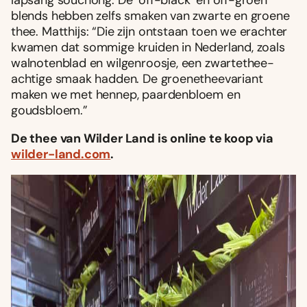
lapsang souchong. De ‘off-black’ en off-groen’
blends hebben zelfs smaken van zwarte en groene
thee. Matthĳs: “Die zĳn ontstaan toen we erachter
kwamen dat sommige kruiden in Nederland, zoals
walnotenblad en wilgenroosje, een zwartethee-
achtige smaak hadden. De groenetheevariant
maken we met hennep, paardenbloem en
goudsbloem.”
De thee van Wilder Land is online te koop via
wilder-land.com
.