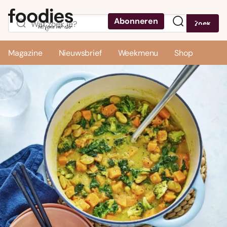
Abonneren
Zoek
Menu
Magazine
Nieuwsbrief
Weekmenu
Shop