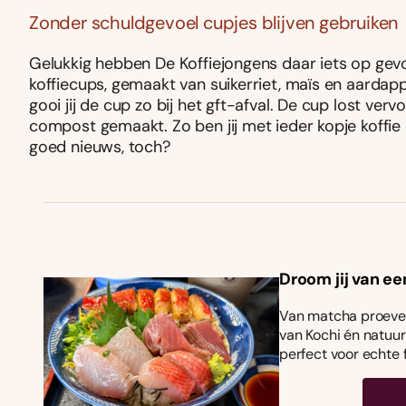
Zonder schuldgevoel cupjes blijven gebruiken
Gelukkig hebben De Koffiejongens daar iets op gev
koffiecups, gemaakt van suikerriet, maïs en aardapp
gooi jij de cup zo bij het gft-afval. De cup lost v
compost gemaakt. Zo ben jij met ieder kopje koffie da
goed nieuws, toch?
Droom jij van ee
Van matcha proeven
van Kochi én natuurl
perfect voor echte 