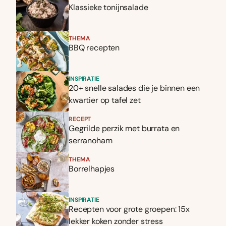
Klassieke tonijnsalade
THEMA
BBQ recepten
INSPIRATIE
20+ snelle salades die je binnen een
kwartier op tafel zet
RECEPT
Gegrilde perzik met burrata en
serranoham
THEMA
Borrelhapjes
INSPIRATIE
Recepten voor grote groepen: 15x
lekker koken zonder stress