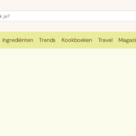
Ingrediënten
Trends
Kookboeken
Travel
Magazi
e
Kookschool
Ingrediënten
Trends
Kookboeken