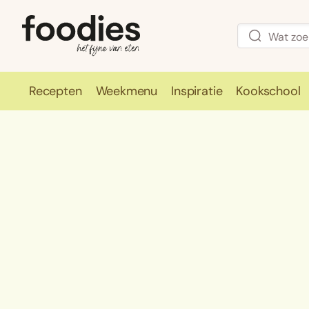
Recepten
Weekmenu
Inspiratie
Kookschool
Recepten
Weekmenu
Inspirati