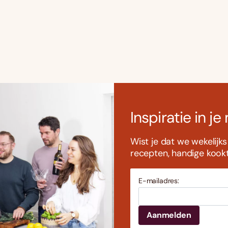
Inspiratie in je
Wist je dat we wekelijk
recepten, handige kookti
E-mailadres: