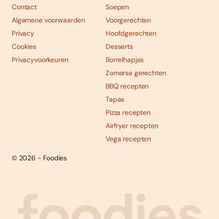
Contact
Soepen
Algemene voorwaarden
Voorgerechten
Privacy
Hoofdgerechten
Cookies
Desserts
Privacyvoorkeuren
Borrelhapjes
Zomerse gerechten
BBQ recepten
Tapas
Pizza recepten
Airfryer recepten
Vega recepten
© 2026 - Foodies
Social
Foodies 08/2026
Tropische smaakexplosies
media
Abonneren