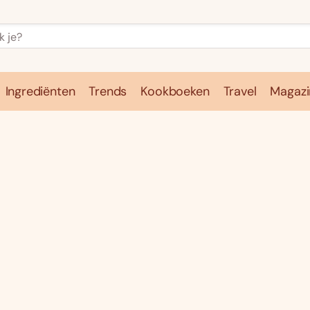
Ingrediënten
Trends
Kookboeken
Travel
Magazi
e
Kookschool
Ingrediënten
Trends
Kookboeken