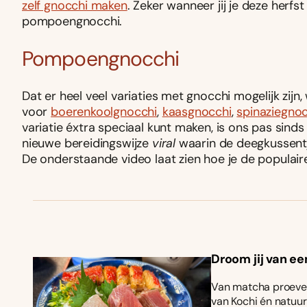
zelf gnocchi maken
. Zeker wanneer jij je deze herf
pompoengnocchi.
Pompoengnocchi
Dat er heel veel variaties met gnocchi mogelijk zijn,
voor
boerenkoolgnocchi
,
kaasgnocchi
,
spinaziegno
variatie éxtra speciaal kunt maken, is ons pas sind
nieuwe bereidingswijze
viral
waarin de deegkussent
De onderstaande video laat zien hoe je de popula
Droom jij van ee
Van matcha proeven
van Kochi én natuurl