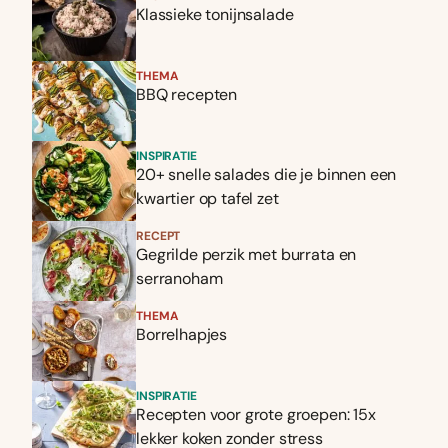
Klassieke tonijnsalade
THEMA
BBQ recepten
INSPIRATIE
20+ snelle salades die je binnen een
kwartier op tafel zet
RECEPT
Gegrilde perzik met burrata en
serranoham
THEMA
Borrelhapjes
INSPIRATIE
Recepten voor grote groepen: 15x
lekker koken zonder stress