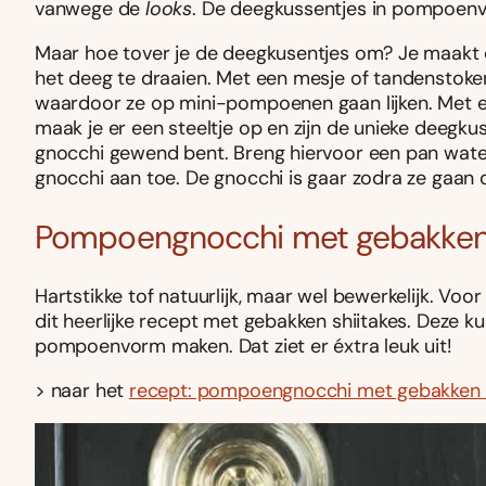
vanwege de
looks
. De deegkussentjes in pompoenv
Maar hoe tover je de deegkusentjes om? Je maakt 
het deeg te draaien. Met een mesje of tandenstoker s
waardoor ze op mini-pompoenen gaan lijken. Met ee
maak je er een steeltje op en zijn de unieke deegkuss
gnocchi gewend bent. Breng hiervoor een pan water
gnocchi aan toe. De gnocchi is gaar zodra ze gaan d
Pompoengnocchi met gebakken 
Hartstikke tof natuurlijk, maar wel bewerkelijk. Voor
dit heerlijke recept met gebakken shiitakes. Deze ku
pompoenvorm maken. Dat ziet er éxtra leuk uit!
> naar het
recept: pompoengnocchi met gebakken s