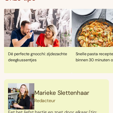
Dé perfecte gnocchi: zijdezachte
Snelle pasta recepte
deegkussentjes
binnen 30 minuten op
Foodies 08/2026
Tropische smaakexplosies
Marieke Slettenhaar
Abonneren
Redacteur
Bestellen
Eet het liefst hartig en zoet door elkaar (tip: