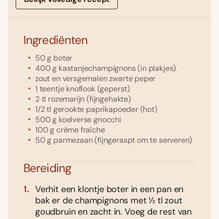
Ingrediënten
50
g
boter
400
g
kastanjechampignons
(in plakjes)
zout en versgemalen zwarte peper
1
teentje
knoflook
(geperst)
2
tl
rozemarijn
(fijngehakte)
1/2
tl
gerookte paprikapoeder
(hot)
500
g
koelverse gnocchi
100
g
crème fraîche
50
g
parmezaan
(fijngeraspt om te serveren)
Bereiding
Verhit een klontje boter in een pan en
bak er de champignons met ½ tl zout
goudbruin en zacht in. Voeg de rest van