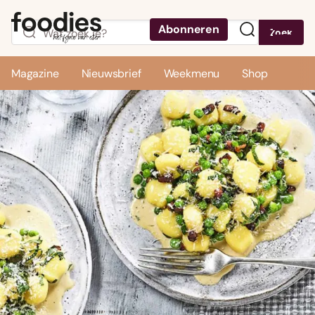
Abonneren
Zoek
Menu
Magazine
Nieuwsbrief
Weekmenu
Shop