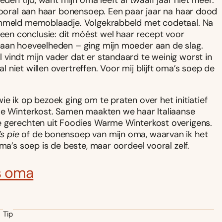
den tijd, want mijn oma leeft al twaalf jaar niet meer.
 vooral aan haar bonensoep. Een paar jaar na haar dood
rommeld memoblaadje. Volgekrabbeld met codetaal. Na
en conclusie: dit móést wel haar recept voor
 aan hoeveelheden – ging mijn moeder aan de slag.
vindt mijn vader dat er standaard te weinig worst in
niet willen overtreffen. Voor mij blijft oma’s soep de
e ik op bezoek ging om te praten over het initiatief
arme Winterkost. Samen maakten we haar Italiaanse
e gerechten uit Foodies Warme Winterkost overigens.
s pie
of de bonensoep van mijn oma, waarvan ik het
ma’s soep is de beste, maar oordeel vooral zelf.
s oma
Tip