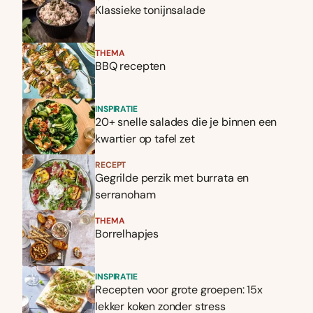
Klassieke tonijnsalade
THEMA
BBQ recepten
INSPIRATIE
20+ snelle salades die je binnen een
kwartier op tafel zet
RECEPT
Gegrilde perzik met burrata en
serranoham
THEMA
Borrelhapjes
INSPIRATIE
Recepten voor grote groepen: 15x
lekker koken zonder stress