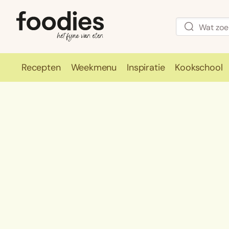
Recepten
Weekmenu
Inspiratie
Kookschool
Recepten
Weekmenu
Inspirati