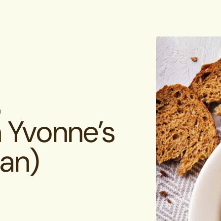
)
 Yvonne’s
an)