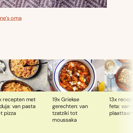
ne’s oma
1x recepten met
19x Griekse
13x recep
duja: van pasta
gerechten: van
feta: van 
t pizza
tzatziki tot
plaattaar
moussaka