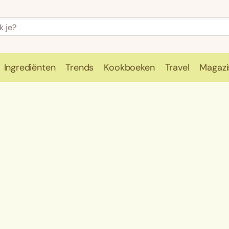
Ingrediënten
Trends
Kookboeken
Travel
Magazi
e
Kookschool
Ingrediënten
Trends
Kookboeken