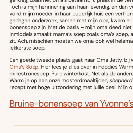
genoeg, zoals het oma’s betaamt. Ik praat in de verle
Toch is mijn herinnering aan haar levendig, en dan
vond mijn moeder in haar ouderlijk huis een verf
gedegen onderzoek, samen met mijn opa, kwam er e
bonensoep zijn. Met de basis – mijn oma deed niet
Inmiddels smaakt mama’s soep zoals oma’s soep, al 
zit. Ach, misschien moeten we oma ook wel helemaal 
lekkerste soep.
Een goede tweede plaats gaat naar Oma Jetty, bij wi
Oma’s Soep
. Hier lees je alles over in Foodies W
minestronesoep. Pure winterkost. Net als de ander
Warm je op aan onze mosterdmaaltijden,
shepherd’
recept met hoge uitzondering met jullie deel. Mijn o
Bruine-bonensoep van Yvonne’