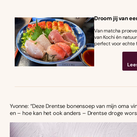
Droom jij van ee
Van matcha proeven
van Kochi én natuurl
perfect voor echte 
Lee
Yvonne: “Deze Drentse bonensoep van mijn oma vind i
en – hoe kan het ook anders – Drentse droge worst