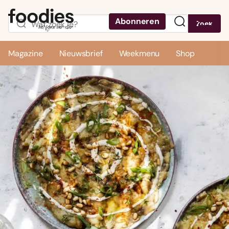
Abonneren
Zoek
Menu
Magazine
Nieuwsbrief
Weekmenu
Shop