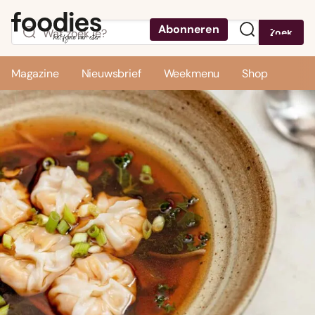
Abonneren
Zoek
Menu
Magazine
Nieuwsbrief
Weekmenu
Shop