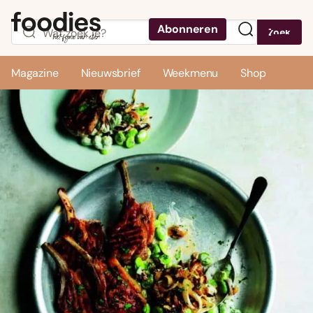
Abonneren
Zoek
Menu
Magazine
Nieuwsbrief
Weekmenu
Shop