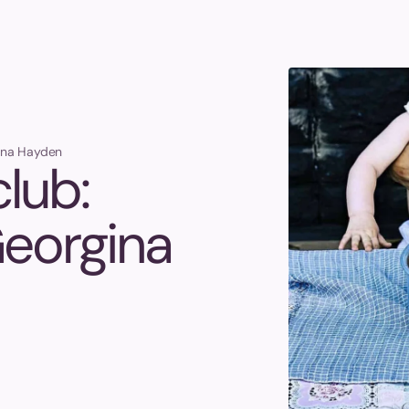
gina Hayden
lub:
Georgina