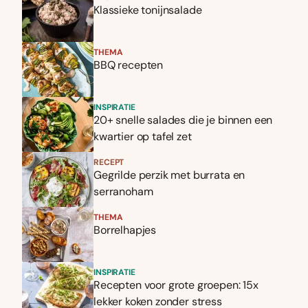
Klassieke tonijnsalade
THEMA
BBQ recepten
INSPIRATIE
20+ snelle salades die je binnen een
kwartier op tafel zet
RECEPT
Gegrilde perzik met burrata en
serranoham
THEMA
Borrelhapjes
INSPIRATIE
Recepten voor grote groepen: 15x
lekker koken zonder stress