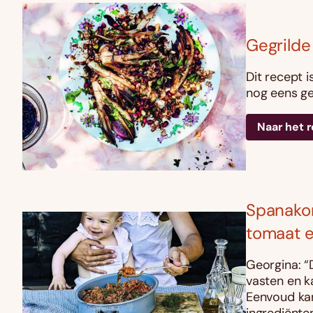
Gegrilde
Dit recept i
nog eens ge
Naar het 
Spanakori
tomaat e
Georgina: “D
vasten en ka
Eenvoud kan