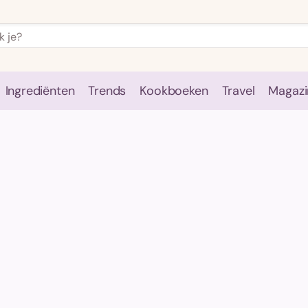
Ingrediënten
Trends
Kookboeken
Travel
Magazi
e
Kookschool
Ingrediënten
Trends
Kookboeken