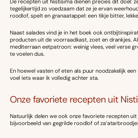
De recepten uit Nistisima dienen precies dit doel: z
tegelijkertijd zo voedzaam dat ze je ervan weerhou
roodlof, spelt en granaatappel: een tikje bitter, lekk
Naast salades vind je in het boek ook ontbijtinspir
producten uit de voorraadkast, zoet en drankjes. A
mediterraan eetpatroon: weinig vlees, veel verse gro
te voelen dus.
En hoewel vasten of eten als puur noodzakelijk een
voel iets waar ik volledig achter sta.
Onze favoriete recepten uit Nist
Natuurlijk delen we ook onze favoriete recepten ui
bijvoorbeeld van gegrilde roodlof of za’atarbroodje