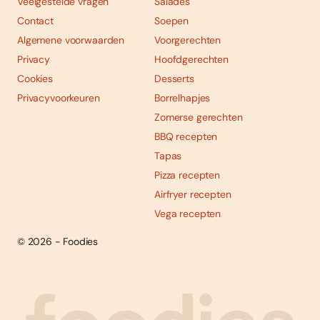
Veelgestelde vragen
Salades
Contact
Soepen
Algemene voorwaarden
Voorgerechten
Privacy
Hoofdgerechten
Cookies
Desserts
Privacyvoorkeuren
Borrelhapjes
Zomerse gerechten
BBQ recepten
Tapas
Pizza recepten
Airfryer recepten
Vega recepten
© 2026 - Foodies
Social
Foodies 08/2026
Tropische smaakexplosies
media
Abonneren