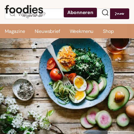
Abonneren
Zoek
Menu
Magazine
Nieuwsbrief
Weekmenu
Shop