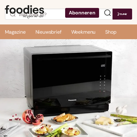
Abonneren
Zoek
Menu
Magazine
Nieuwsbrief
Weekmenu
Shop