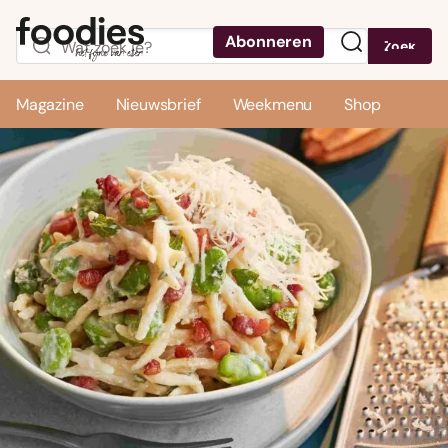
Abonneren
Zoek
Menu
Magazine
Nieuwsbrief
Weekmenu
Shop