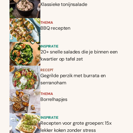
Klassieke tonijnsalade
THEMA
BBQ recepten
INSPIRATIE
20+ snelle salades die je binnen een
kwartier op tafel zet
RECEPT
Gegrilde perzik met burrata en
serranoham
THEMA
Borrelhapjes
INSPIRATIE
Recepten voor grote groepen: 15x
lekker koken zonder stress