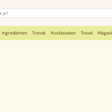
Ingrediënten
Trends
Kookboeken
Travel
Magazi
e
Kookschool
Ingrediënten
Trends
Kookboeken