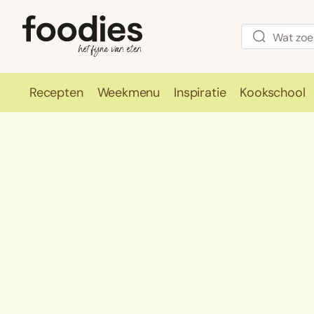
Recepten
Weekmenu
Inspiratie
Kookschool
Recepten
Weekmenu
Inspirati