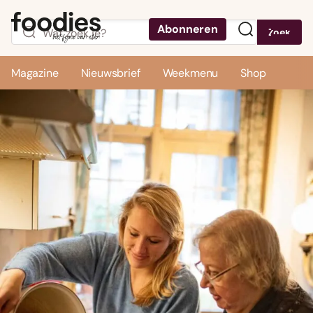
Abonneren
Zoek
Menu
Magazine
Nieuwsbrief
Weekmenu
Shop