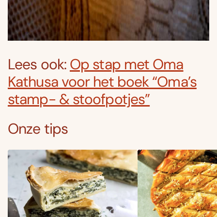
Lees ook:
Op stap met Oma
Kathusa voor het boek “Oma’s
stamp- & stoofpotjes”
Onze tips