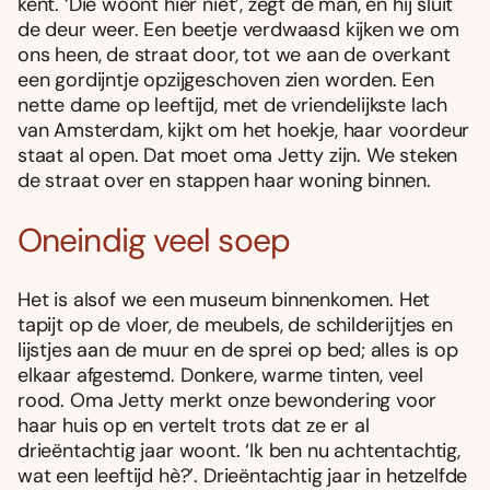
kent. ‘Die woont hier niet’, zegt de man, en hij sluit
de deur weer. Een beetje verdwaasd kijken we om
ons heen, de straat door, tot we aan de overkant
een gordijntje opzijgeschoven zien worden. Een
nette dame op leeftijd, met de vriendelijkste lach
van Amsterdam, kijkt om het hoekje, haar voordeur
staat al open. Dat moet oma Jetty zijn. We steken
de straat over en stappen haar woning binnen.
Oneindig veel soep
Het is alsof we een museum binnenkomen. Het
tapijt op de vloer, de meubels, de schilderijtjes en
lijstjes aan de muur en de sprei op bed; alles is op
elkaar afgestemd. Donkere, warme tinten, veel
rood. Oma Jetty merkt onze bewondering voor
haar huis op en vertelt trots dat ze er al
drieëntachtig jaar woont. ‘Ik ben nu achtentachtig,
wat een leeftijd hè?’. Drieëntachtig jaar in hetzelfde