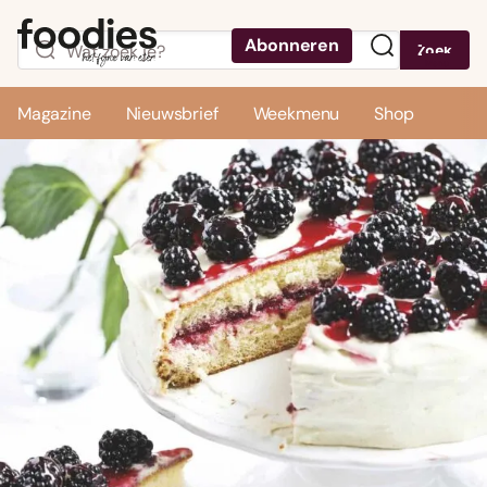
Abonneren
Zoek
Menu
Magazine
Nieuwsbrief
Weekmenu
Shop