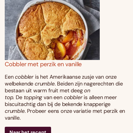
Cobbler met perzik en vanille
Een
cobbler
is het Amerikaanse zusje van onze
welbekende
crumble
. Beiden zijn nagerechten die
bestaan uit warm fruit met deeg
on
top.
De
topping
van een
cobbler
is alleen meer
biscuitachtig dan bij de bekende knapperige
crumble
. Probeer eens onze variatie met perzik en
vanille.
Naar het recept