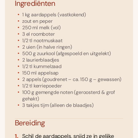
Ingrediënten
1
kg
aardappels
(vastkokend)
zout en peper
250
ml
melk
(vol)
3
el
roomboter
1/2
tl
nootmuskaat
2
uien
(in halve ringen)
500
g
zuurkool
(afgespoeld en uitgelekt)
2
laurierblaadjes
1/2
tl
kummelzaad
150
ml
appelsap
2
appels
(goudrenet – ca. 150 g – gewassen)
1/2
tl
kerriepoeder
100
g
gemengde noten
(geroosterd & grof
gehakt)
3
takjes
tijm
(alleen de blaadjes)
Bereiding
Schil de aardappels, snijd ze in gelijke