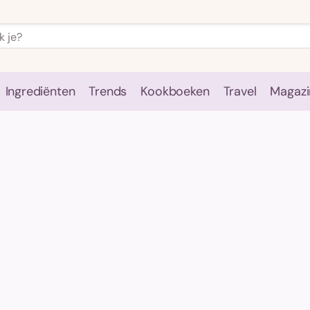
Ingrediënten
Trends
Kookboeken
Travel
Magazi
e
Kookschool
Ingrediënten
Trends
Kookboeken