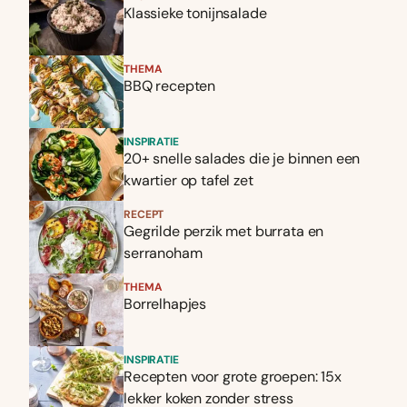
Klassieke tonijnsalade
THEMA
BBQ recepten
INSPIRATIE
20+ snelle salades die je binnen een
kwartier op tafel zet
RECEPT
Gegrilde perzik met burrata en
serranoham
THEMA
Borrelhapjes
INSPIRATIE
Recepten voor grote groepen: 15x
lekker koken zonder stress