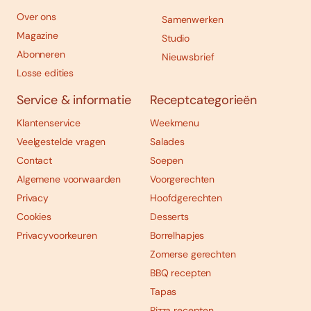
Over ons
Samenwerken
Magazine
Studio
Abonneren
Nieuwsbrief
Losse edities
Service & informatie
Receptcategorieën
Klantenservice
Weekmenu
Veelgestelde vragen
Salades
Contact
Soepen
Algemene voorwaarden
Voorgerechten
Privacy
Hoofdgerechten
Cookies
Desserts
Privacyvoorkeuren
Borrelhapjes
Zomerse gerechten
BBQ recepten
Tapas
Pizza recepten