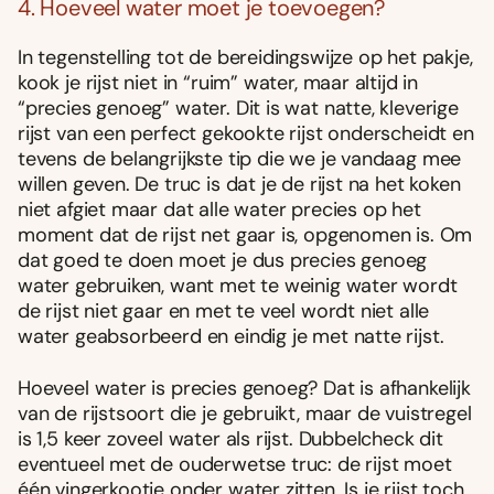
4. Hoeveel water moet je toevoegen?
In tegenstelling tot de bereidingswijze op het pakje,
kook je rijst niet in “ruim” water, maar altijd in
“precies genoeg” water. Dit is wat natte, kleverige
rijst van een perfect gekookte rijst onderscheidt en
tevens de belangrijkste tip die we je vandaag mee
willen geven. De truc is dat je de rijst na het koken
niet afgiet maar dat alle water precies op het
moment dat de rijst net gaar is, opgenomen is. Om
dat goed te doen moet je dus precies genoeg
water gebruiken, want met te weinig water wordt
de rijst niet gaar en met te veel wordt niet alle
water geabsorbeerd en eindig je met natte rijst.
Hoeveel water is precies genoeg? Dat is afhankelijk
van de rijstsoort die je gebruikt, maar de vuistregel
is 1,5 keer zoveel water als rijst. Dubbelcheck dit
eventueel met de ouderwetse truc: de rijst moet
één vingerkootje onder water zitten. Is je rijst toch