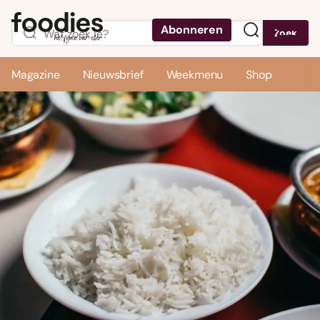
Abonneren
Zoek
Menu
Magazine
Nieuwsbrief
Weekmenu
Shop