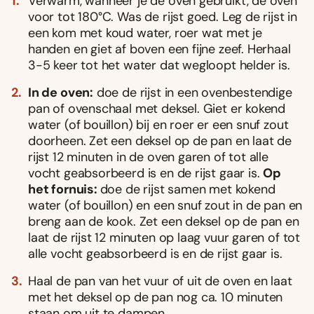
Verwarm, wanneer je de oven gebruikt, de oven
voor tot 180°C. Was de rijst goed. Leg de rijst in
een kom met koud water, roer wat met je
handen en giet af boven een fijne zeef. Herhaal
3-5 keer tot het water dat wegloopt helder is.
In de oven:
doe de rijst in een ovenbestendige
pan of ovenschaal met deksel. Giet er kokend
water (of bouillon) bij en roer er een snuf zout
doorheen. Zet een deksel op de pan en laat de
rijst 12 minuten in de oven garen of tot alle
vocht geabsorbeerd is en de rijst gaar is.
Op
het fornuis:
doe de rijst samen met kokend
water (of bouillon) en een snuf zout in de pan en
breng aan de kook. Zet een deksel op de pan en
laat de rijst 12 minuten op laag vuur garen of tot
alle vocht geabsorbeerd is en de rijst gaar is.
Haal de pan van het vuur of uit de oven en laat
met het deksel op de pan nog ca. 10 minuten
staan om uit te dampen.