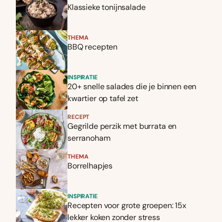
Klassieke tonijnsalade
THEMA
BBQ recepten
INSPIRATIE
20+ snelle salades die je binnen een
kwartier op tafel zet
RECEPT
Gegrilde perzik met burrata en
serranoham
THEMA
Borrelhapjes
INSPIRATIE
Recepten voor grote groepen: 15x
lekker koken zonder stress