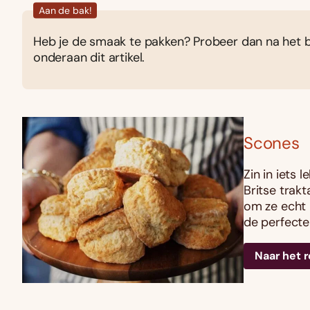
Aan de bak!
Heb je de smaak te pakken? Probeer dan na het b
onderaan dit artikel.
Scones
Zin in iets 
Britse trakt
om ze echt m
de perfecte
Naar het 