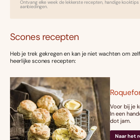
Ontvang elke week de lekkerste recepten, handige kooktips 
aanbiedingen.
Scones recepten
Heb je trek gekregen en kan je niet wachten om zel
heerlijke scones recepten:
Roquefo
Voor bij je
In een hand
dot jam.
Naar het 