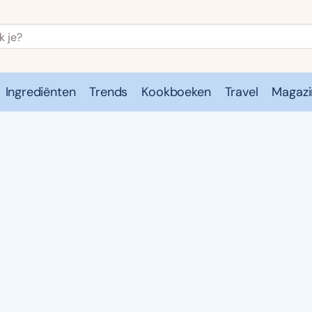
Ingrediënten
Trends
Kookboeken
Travel
Magazi
e
Kookschool
Ingrediënten
Trends
Kookboeken