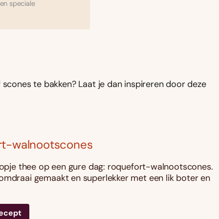
en speciale
f scones te bakken? Laat je dan inspireren door deze
rt-walnootscones
 kopje thee op een gure dag: roquefort-walnootscones.
omdraai gemaakt en superlekker met een lik boter en
recept