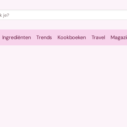
Ingrediënten
Trends
Kookboeken
Travel
Magazi
e
Kookschool
Ingrediënten
Trends
Kookboeken