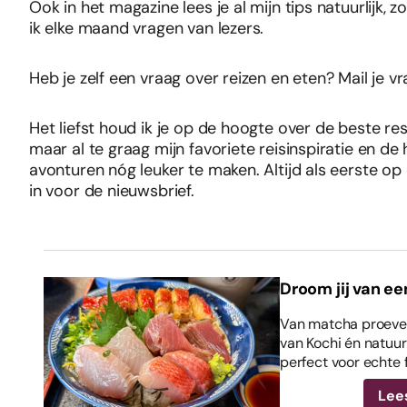
Ook in het magazine lees je al mijn tips natuurlijk,
ik elke maand vragen van lezers.
Heb je zelf een vraag over reizen en eten? Mail je v
Het liefst houd ik je op de hoogte over de beste re
maar al te graag mijn favoriete reisinspiratie en de
avonturen nóg leuker te maken. Altijd als eerste op
in voor de nieuwsbrief.
Droom jij van ee
Van matcha proeven
van Kochi én natuurl
perfect voor echte 
Lee