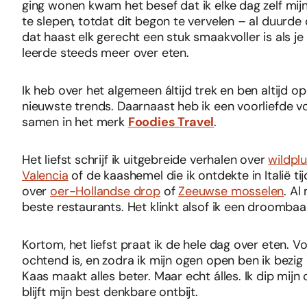
ging wonen kwam het besef dat ik elke dag zelf mijn
te slepen, totdat dit begon te vervelen – al duurde
dat haast elk gerecht een stuk smaakvoller is als j
leerde steeds meer over eten.
Ik heb over het algemeen áltijd trek en ben altijd 
nieuwste trends. Daarnaast heb ik een voorliefde vo
samen in het merk
Foodies Travel
.
Het liefst schrijf ik uitgebreide verhalen over
wildpl
Valencia
of de kaashemel die ik ontdekte in Italië t
over
oer-Hollandse drop
of
Zeeuwse mosselen
. Al
beste restaurants. Het klinkt alsof ik een droombaan 
Kortom, het liefst praat ik de hele dag over eten. V
ochtend is, en zodra ik mijn ogen open ben ik bezi
Kaas maakt alles beter. Maar echt álles. Ik dip mijn
blijft mijn best denkbare ontbijt.