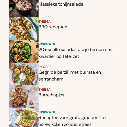
Klassieke tonijnsalade
THEMA
BBQ recepten
INSPIRATIE
20+ snelle salades die je binnen een
kwartier op tafel zet
RECEPT
Gegrilde perzik met burrata en
serranoham
THEMA
Borrelhapjes
INSPIRATIE
Recepten voor grote groepen: 15x
lekker koken zonder stress