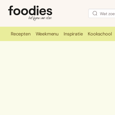
Recepten
Weekmenu
Inspiratie
Kookschool
Recepten
Weekmenu
Inspirati