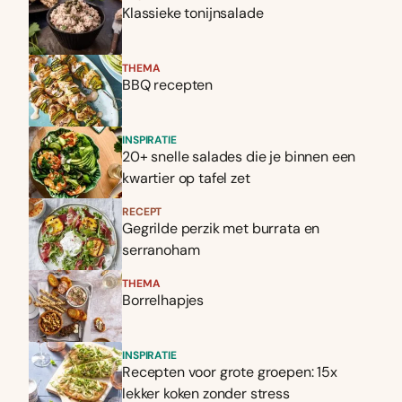
Klassieke tonijnsalade
THEMA
BBQ recepten
INSPIRATIE
20+ snelle salades die je binnen een
kwartier op tafel zet
RECEPT
Gegrilde perzik met burrata en
serranoham
THEMA
Borrelhapjes
INSPIRATIE
Recepten voor grote groepen: 15x
lekker koken zonder stress