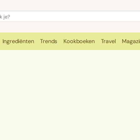
Ingrediënten
Trends
Kookboeken
Travel
Magazi
e
Kookschool
Ingrediënten
Trends
Kookboeken