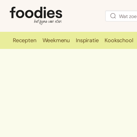
Recepten
Weekmenu
Inspiratie
Kookschool
Recepten
Weekmenu
Inspirati