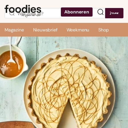
Abonneren
Zoek
Menu
Magazine
Nieuwsbrief
Weekmenu
Shop