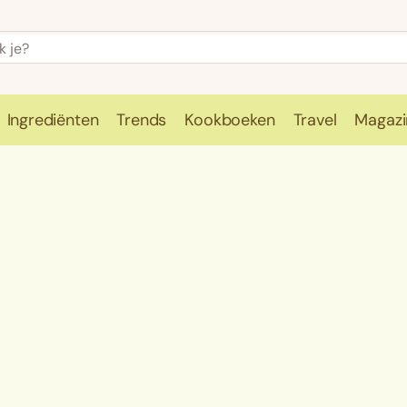
Ingrediënten
Trends
Kookboeken
Travel
Magazi
e
Kookschool
Ingrediënten
Trends
Kookboeken