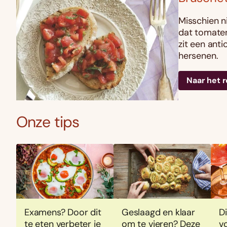
Misschien ni
dat tomaten
zit een ant
hersenen.
Naar het 
Onze tips
Examens? Door dit
Geslaagd en klaar
Di
te eten verbeter je
om te vieren? Deze
vo