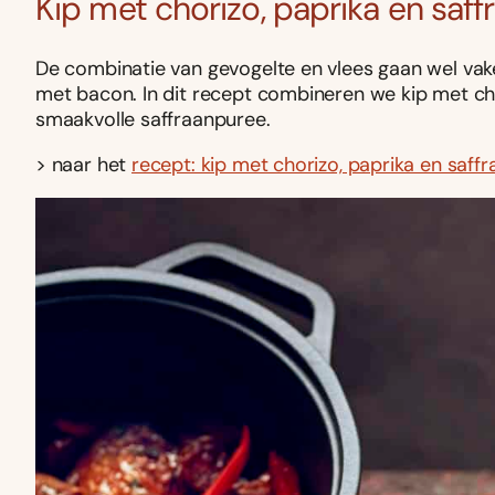
Kip met chorizo, paprika en saf
De combinatie van gevogelte en vlees gaan wel v
met bacon. In dit recept combineren we kip met cho
smaakvolle saffraanpuree.
> naar het
recept: kip met chorizo, paprika en saff