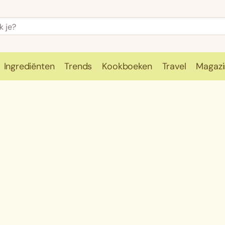
Ingrediënten
Trends
Kookboeken
Travel
Magazi
e
Kookschool
Ingrediënten
Trends
Kookboeken