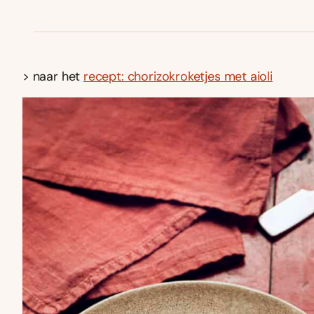
> naar het
recept: chorizokroketjes met aioli