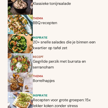
Klassieke tonijnsalade
THEMA
BBQ recepten
INSPIRATIE
20+ snelle salades die je binnen een
kwartier op tafel zet
RECEPT
Gegrilde perzik met burrata en
serranoham
THEMA
Borrelhapjes
INSPIRATIE
Recepten voor grote groepen: 15x
lekker koken zonder stress