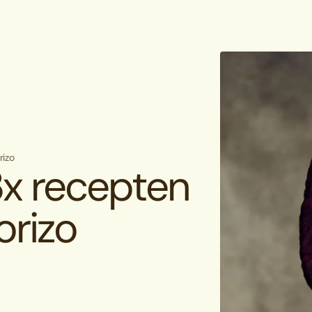
rizo
 3x recepten
rizo