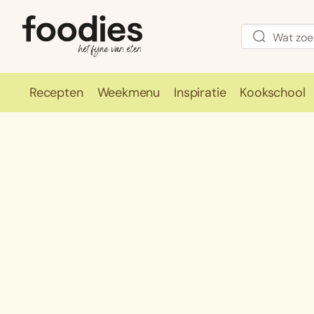
Recepten
Weekmenu
Inspiratie
Kookschool
Recepten
Weekmenu
Inspirati