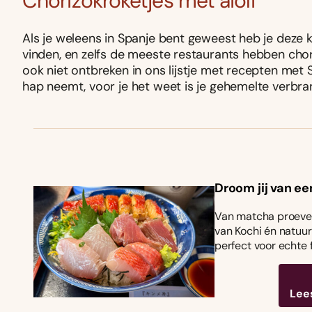
Chorizokroketjes met aioli
Als je weleens in Spanje bent geweest heb je deze kr
vinden, en zelfs de meeste restaurants hebben chor
ook niet ontbreken in ons lijstje met recepten met 
hap neemt, voor je het weet is je gehemelte verbra
Droom jij van ee
Van matcha proeven
van Kochi én natuurl
perfect voor echte 
Lee