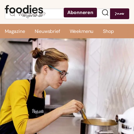
Abonneren
Zoek
Menu
Magazine
Nieuwsbrief
Weekmenu
Shop