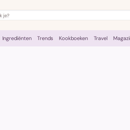
Ingrediënten
Trends
Kookboeken
Travel
Magazi
e
Kookschool
Ingrediënten
Trends
Kookboeken