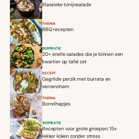
Klassieke tonijnsalade
THEMA
BBQ recepten
INSPIRATIE
20+ snelle salades die je binnen een
kwartier op tafel zet
RECEPT
Gegrilde perzik met burrata en
serranoham
THEMA
Borrelhapjes
INSPIRATIE
Recepten voor grote groepen: 15x
lekker koken zonder stress