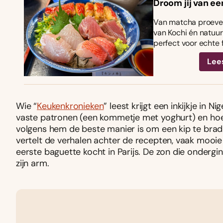
Droom jij van ee
Van matcha proeven
van Kochi én natuurl
perfect voor echte 
Lee
Wie “
Keukenkronieken
” leest krijgt een inkijkje in N
vaste patronen (een kommetje met yoghurt) en hoe e
volgens hem de beste manier is om een kip te braden
vertelt de verhalen achter de recepten, vaak mooie h
eerste baguette kocht in Parijs. De zon die onder
zijn arm.