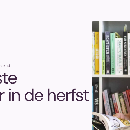
herfst
ste
in de herfst