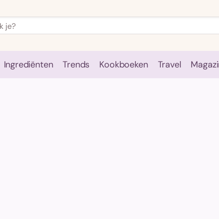
Ingrediënten
Trends
Kookboeken
Travel
Magazi
e
Kookschool
Ingrediënten
Trends
Kookboeken