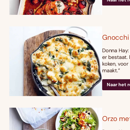
Gnocchi 
Donna Hay: 
er bestaat. 
koken, voor
maakt.”
Naar het 
Orzo met