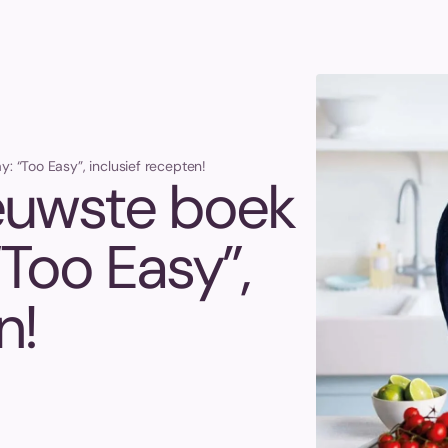
: “Too Easy”, inclusief recepten!
ieuwste boek
Too Easy”,
n!