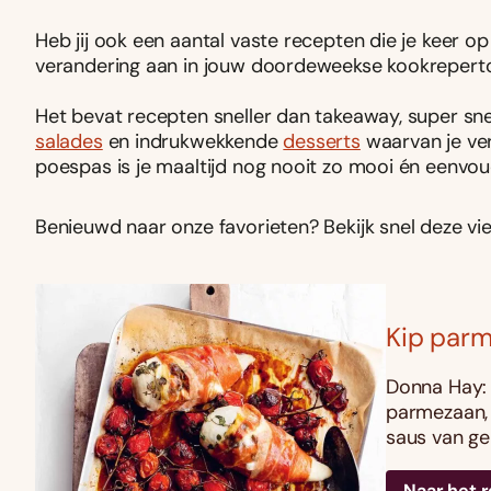
Heb jij ook een aantal vaste recepten die je keer 
verandering aan in jouw doordeweekse kookreperto
Het bevat recepten sneller dan takeaway, super snel
salades
en indrukwekkende
desserts
waarvan je ver
poespas is je maaltijd nog nooit zo mooi én eenvo
Benieuwd naar onze favorieten? Bekijk snel deze vi
Kip par
Donna Hay: 
parmezaan, 
saus van ge
Naar het 