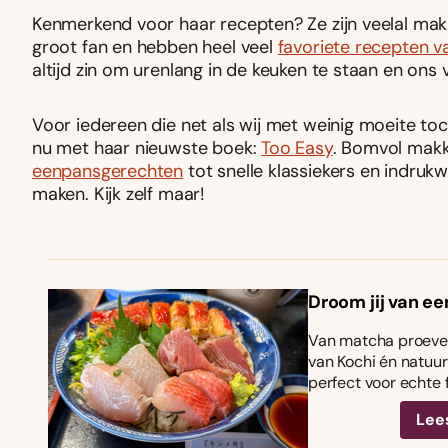
Kenmerkend voor haar recepten? Ze zijn veelal makkel
groot fan en hebben heel veel
favoriete recepten 
altijd zin om urenlang in de keuken te staan en ons v
Voor iedereen die net als wij met weinig moeite toc
nu met haar nieuwste boek:
Too Easy
. Bomvol makke
eenpansgerechten
tot snelle klassiekers en indru
maken. Kijk zelf maar!
Droom jij van ee
Van matcha proeven
van Kochi én natuurl
perfect voor echte 
Lee