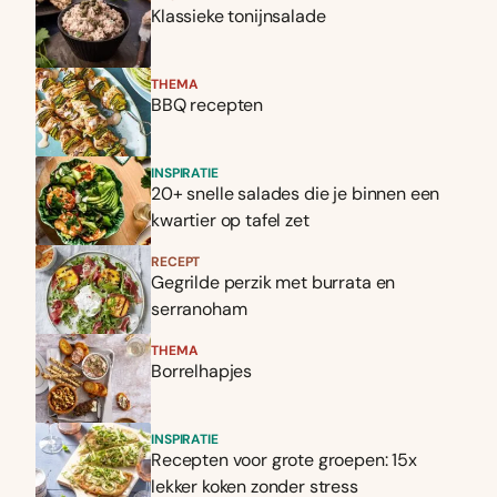
Klassieke tonijnsalade
THEMA
BBQ recepten
INSPIRATIE
20+ snelle salades die je binnen een
kwartier op tafel zet
RECEPT
Gegrilde perzik met burrata en
serranoham
THEMA
Borrelhapjes
INSPIRATIE
Recepten voor grote groepen: 15x
lekker koken zonder stress