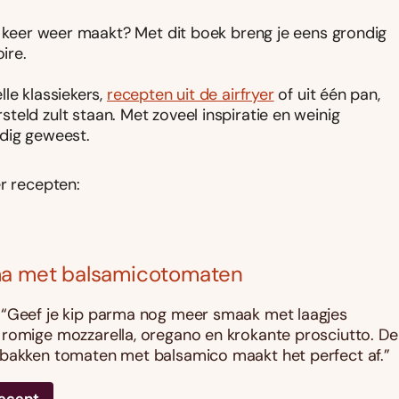
op keer weer maakt? Met dit boek breng je eens grondig
ire.
le klassiekers,
recepten uit de airfryer
of uit één pan,
steld zult staan. Met zoveel inspiratie en weinig
udig geweest.
er recepten:
ma met balsamicotomaten
“Geef je kip parma nog meer smaak met laagjes
romige mozzarella, oregano en krokante prosciutto. De
bakken tomaten met balsamico maakt het perfect af.”
recept