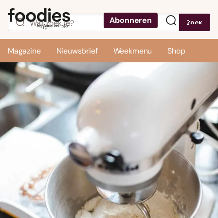
Abonneren
Zoek
Menu
Magazine
Nieuwsbrief
Weekmenu
Shop