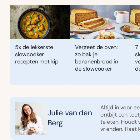
5x de lekkerste
Vergeet de oven:
7
slowcooker
zo bak je
s
recepten met kip
bananenbrood in
v
de slowcooker
d
Altijd in voor e
Julie van den
ontbijt een toe
Berg
te eten. Houdt 
vrienden. Haat 