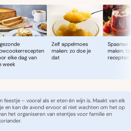
 gezonde
Zelf appelmoes
Spaanse s
lowcookerrecepten
maken: zo doe je
maken: ti
oor elke dag van
dat
recepten
e week
en feestje – vooral als er eten én wijn is. Maakt van elk
tje en kan de avond ervoor al niet wachten om het op
van het organiseren van etentjes voor familie en
koriander.