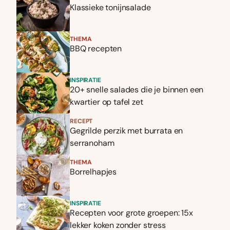
Klassieke tonijnsalade
THEMA
BBQ recepten
INSPIRATIE
20+ snelle salades die je binnen een
kwartier op tafel zet
RECEPT
Gegrilde perzik met burrata en
serranoham
THEMA
Borrelhapjes
INSPIRATIE
Recepten voor grote groepen: 15x
lekker koken zonder stress