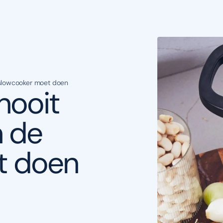
e slowcooker moet doen
nooit
n de
t doen