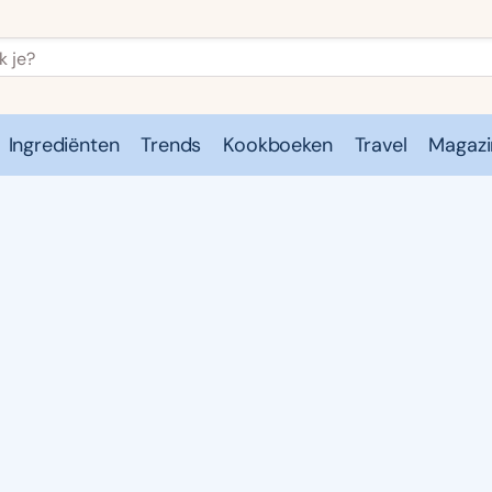
Ingrediënten
Trends
Kookboeken
Travel
Magazi
e
Kookschool
Ingrediënten
Trends
Kookboeken