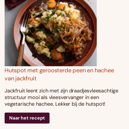
Hutspot met geroosterde peen en hachee
van jackfruit
Jackfruit leent zich met zijn draadjesvleesachtige
structuur mooi als vleesvervanger in een
vegetarische hachee. Lekker bij de hutspot!
Naar het recept