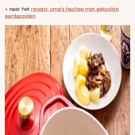
> naar het
recept: oma’s hachee met gekookte
aardappelen