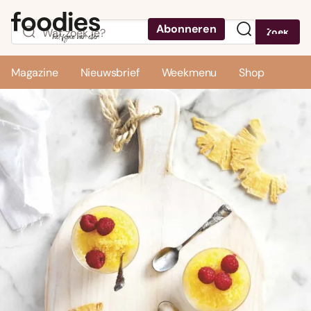
Abonneren
Zoek
Menu
Magazine
Nieuwsbrief
Weekmenu
Shop