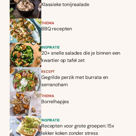
Klassieke tonijnsalade
THEMA
BBQ recepten
INSPIRATIE
20+ snelle salades die je binnen een
kwartier op tafel zet
RECEPT
Gegrilde perzik met burrata en
serranoham
THEMA
Borrelhapjes
INSPIRATIE
Recepten voor grote groepen: 15x
lekker koken zonder stress