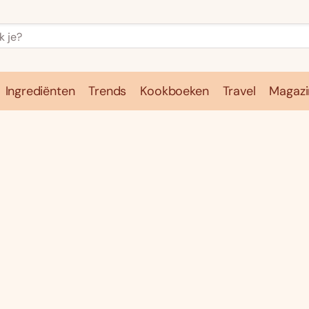
Ingrediënten
Trends
Kookboeken
Travel
Magazi
e
Kookschool
Ingrediënten
Trends
Kookboeken