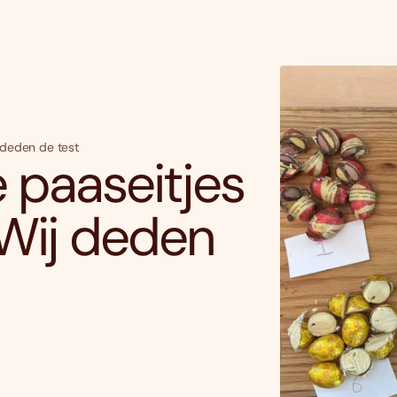
j deden de test
 paaseitjes
 Wij deden