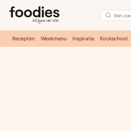
Recepten
Weekmenu
Inspiratie
Kookschool
Recepten
Weekmenu
Inspirati