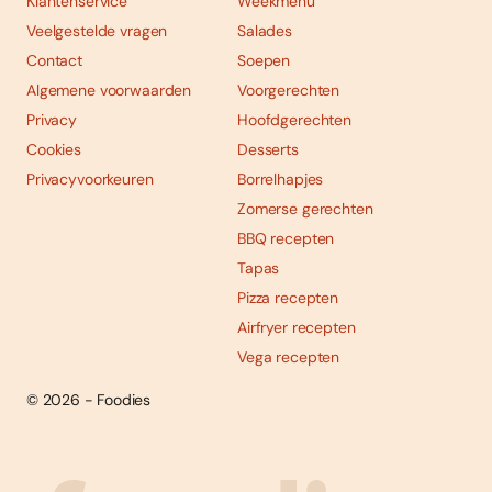
Klantenservice
Weekmenu
Veelgestelde vragen
Salades
Contact
Soepen
Algemene voorwaarden
Voorgerechten
Privacy
Hoofdgerechten
Cookies
Desserts
Privacyvoorkeuren
Borrelhapjes
Zomerse gerechten
BBQ recepten
Tapas
Pizza recepten
Airfryer recepten
Vega recepten
© 2026 - Foodies
Social
Foodies 08/2026
Tropische smaakexplosies
media