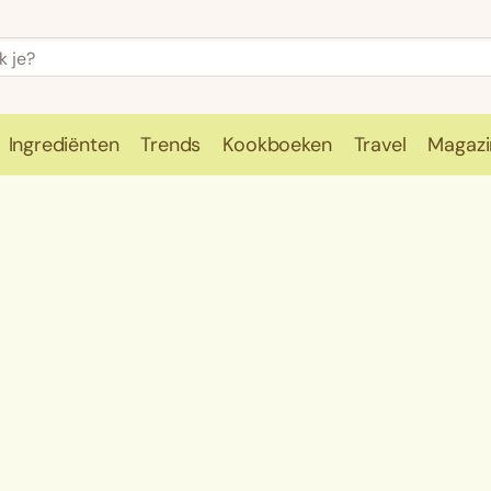
Ingrediënten
Trends
Kookboeken
Travel
Magazi
e
Kookschool
Ingrediënten
Trends
Kookboeken