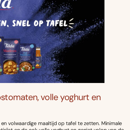
ostomaten, volle yoghurt en
 en volwaardige maaltijd op tafel te zetten. Minimale
irijst en de ook volle yoghurt en geniet volop van de