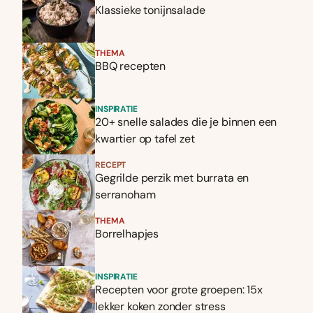
Klassieke tonijnsalade
THEMA
BBQ recepten
INSPIRATIE
20+ snelle salades die je binnen een
kwartier op tafel zet
RECEPT
Gegrilde perzik met burrata en
serranoham
THEMA
Borrelhapjes
INSPIRATIE
Recepten voor grote groepen: 15x
lekker koken zonder stress