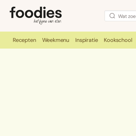
Recepten
Weekmenu
Inspiratie
Kookschool
Recepten
Weekmenu
Inspirati