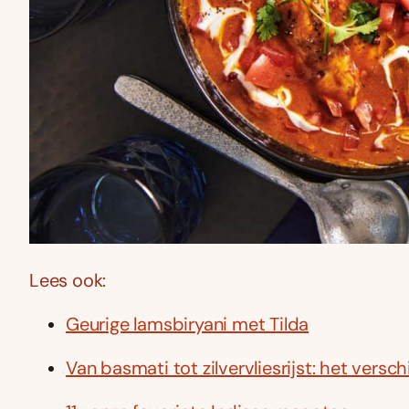
Lees ook:
Geurige lamsbiryani met Tilda
Van basmati tot zilvervliesrijst: het versch