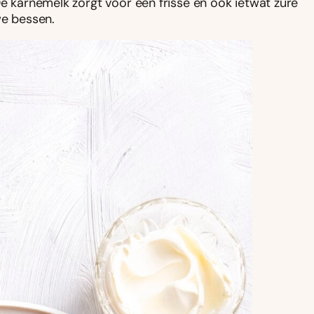
De karnemelk zorgt voor een frisse en ook ietwat zure
we bessen.