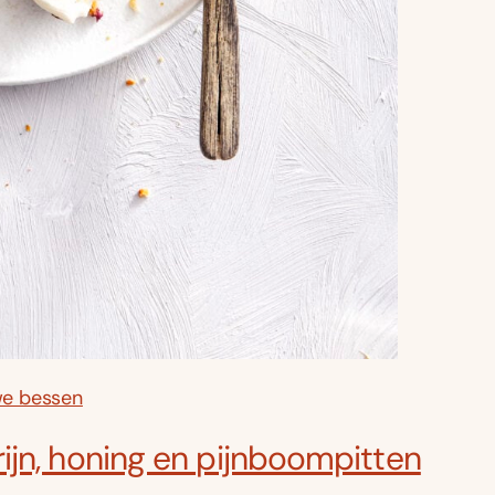
we bessen
jn, honing en pijnboompitten