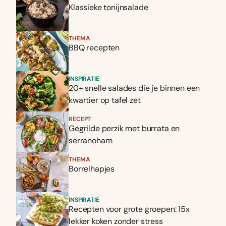
Klassieke tonijnsalade
THEMA
BBQ recepten
INSPIRATIE
20+ snelle salades die je binnen een
kwartier op tafel zet
RECEPT
Gegrilde perzik met burrata en
serranoham
THEMA
Borrelhapjes
INSPIRATIE
Recepten voor grote groepen: 15x
lekker koken zonder stress