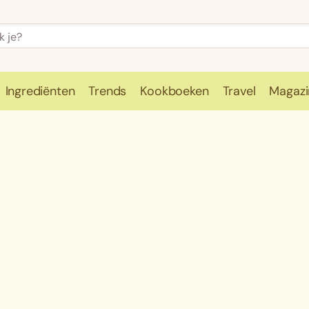
Ingrediënten
Trends
Kookboeken
Travel
Magazi
e
Kookschool
Ingrediënten
Trends
Kookboeken