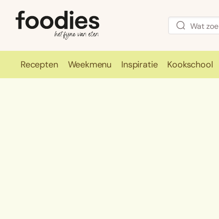
Recepten
Weekmenu
Inspiratie
Kookschool
Recepten
Weekmenu
Inspirati