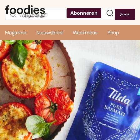
Abonneren
Zoek
Menu
Magazine
Nieuwsbrief
Weekmenu
Shop