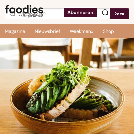
Abonneren
Zoek
Menu
Magazine
Nieuwsbrief
Weekmenu
Shop