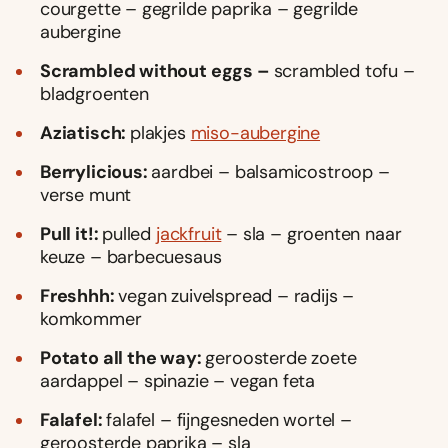
courgette – gegrilde paprika – gegrilde
aubergine
Scrambled without eggs –
scrambled tofu –
bladgroenten
Aziatisch:
plakjes
miso-aubergine
Berrylicious:
aardbei – balsamicostroop –
verse munt
Pull it!:
pulled
jackfruit
– sla – groenten naar
keuze – barbecuesaus
Freshhh:
vegan zuivelspread – radijs –
komkommer
Potato all the way:
geroosterde zoete
aardappel – spinazie – vegan feta
Falafel:
falafel – fijngesneden wortel –
geroosterde paprika – sla